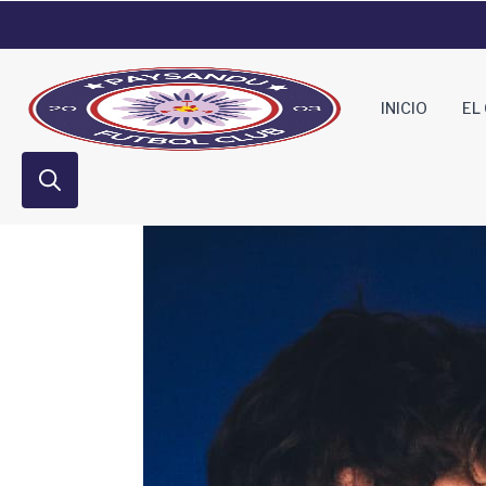
INICIO
EL
Search
for: